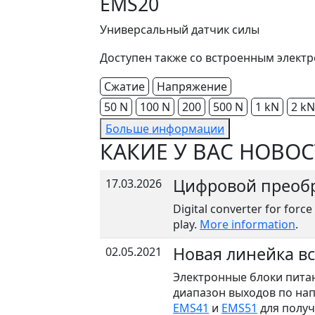
EMS20
Универсальный датчик силы
Доступен также со встроенным элект
Сжатие
Напряжение
50 N
100 N
200
500 N
1 kN
2 kN
Больше информации
КАКИЕ У ВАС НОВОС
Цифровой преобр
17.03.2026
Digital converter for force
play.
More information
.
Новая линейка в
02.05.2021
Электронные блоки пита
диапазон выходов по нап
EMS41
и
EMS51
для полу