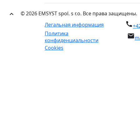
© 2026 EMSYST spol. s r.o. Все права защищены.
keyboard_arrow_up
call
Легальная информация
+4
Политика
email
m
конфиденциальности
Cookies