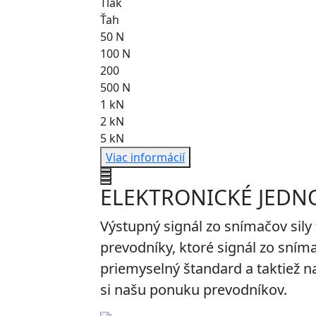
Tlak
Ťah
50 N
100 N
200
500 N
1 kN
2 kN
5 kN
Viac informácií
ELEKTRONICKÉ JEDN
Výstupný signál zo snímačov sily t
prevodníky, ktoré signál zo sníma
priemyselný štandard a taktiež n
si našu ponuku prevodníkov.