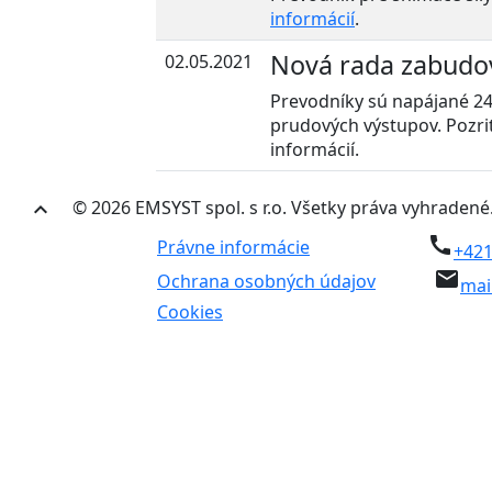
informácií
.
Nová rada zabudo
02.05.2021
Prevodníky sú napájané 24
prudových výstupov. Pozri
informácií.
© 2026 EMSYST spol. s r.o. Všetky práva vyhradené
keyboard_arrow_up
call
Právne informácie
+421
email
Ochrana osobných údajov
mai
Cookies