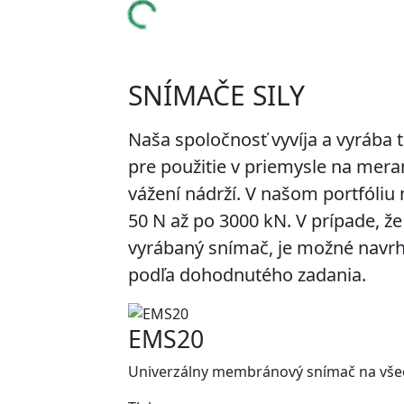
SNÍMAČE SILY
Naša spoločnosť vyvíja a vyrába
pre použitie v priemysle na merani
vážení nádrží. V našom portfóliu
50 N až po 3000 kN. V prípade, že
vyrábaný snímač, je možné navrh
podľa dohodnutého zadania.
EMS20
Univerzálny membránový snímač na všeo