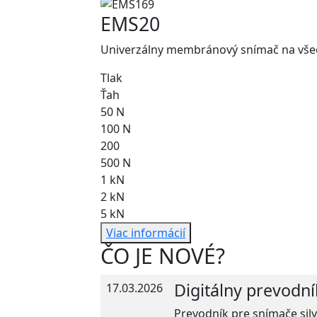
EMS20
Univerzálny membránový snímač na všeo
Tlak
Ťah
50 N
100 N
200
500 N
1 kN
2 kN
5 kN
Viac informácií
ČO JE NOVÉ?
Digitálny prevodn
17.03.2026
Prevodník pre snímače sily